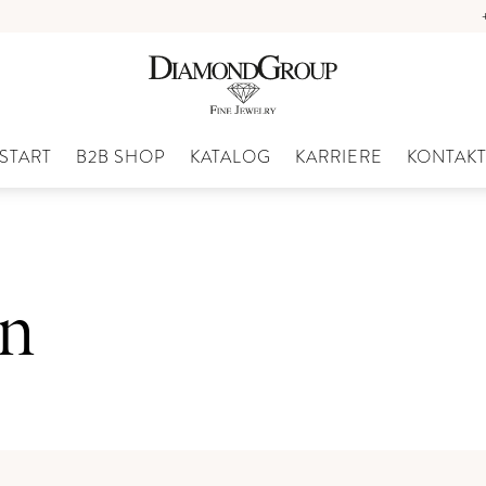
START
B2B SHOP
KATALOG
KARRIERE
KONTAK
on